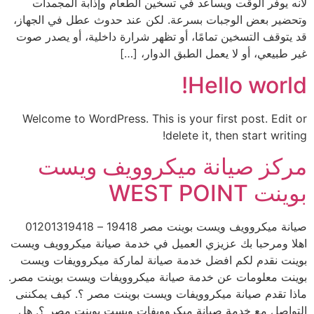
لأنه يوفر الوقت ويساعد في تسخين الطعام وإذابة المجمدات
وتحضير بعض الوجبات بسرعة. لكن عند حدوث عطل في الجهاز،
قد يتوقف التسخين تمامًا، أو تظهر شرارة داخلية، أو يصدر صوت
غير طبيعي، أو لا يعمل الطبق الدوار، […]
Hello world!
Welcome to WordPress. This is your first post. Edit or
delete it, then start writing!
مركز صيانة ميكروويف ويست
بوينت WEST POINT
صيانة ميكروويف ويست بوينت مصر 19418 – 01201319418
اهلا ومرحبا بك عزيزي العميل في خدمة صيانة ميكروويف ويست
بوينت نقدم لكم افضل خدمة صيانة لماركة ميكروويفات ويست
بوينت معلومات عن خدمة صيانة ميكروويفات ويست بوينت مصر.
ماذا تقدم صيانة ميكروويفات ويست بوينت مصر ؟. كيف يمكننى
التواصل مع خدمة صيانة ميكروويفات ويست بوينت مصر ؟. هل