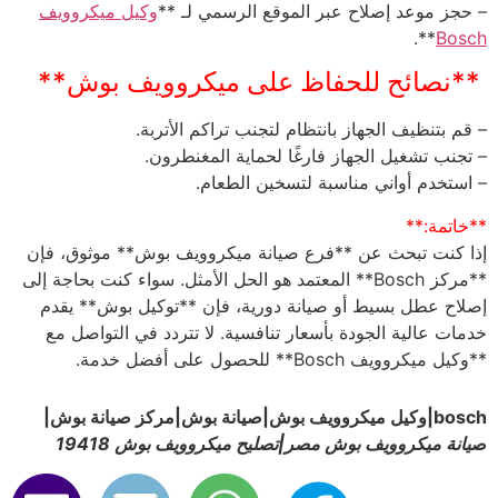
– حجز موعد إصلاح عبر الموقع الرسمي لـ **
وكيل ميكروويف
**.
Bosch
**نصائح للحفاظ على ميكروويف بوش**
– قم بتنظيف الجهاز بانتظام لتجنب تراكم الأتربة.
– تجنب تشغيل الجهاز فارغًا لحماية المغنطرون.
– استخدم أواني مناسبة لتسخين الطعام.
**خاتمة:**
إذا كنت تبحث عن **فرع صيانة ميكروويف بوش** موثوق، فإن
**مركز Bosch** المعتمد هو الحل الأمثل. سواء كنت بحاجة إلى
إصلاح عطل بسيط أو صيانة دورية، فإن **توكيل بوش** يقدم
خدمات عالية الجودة بأسعار تنافسية. لا تتردد في التواصل مع
**وكيل ميكروويف Bosch** للحصول على أفضل خدمة.
bosch|وكيل ميكروويف بوش|صيانة بوش|مركز صيانة بوش|
ص
يانة ميكروويف بوش مصر|تصليح ميكروويف بوش 19418