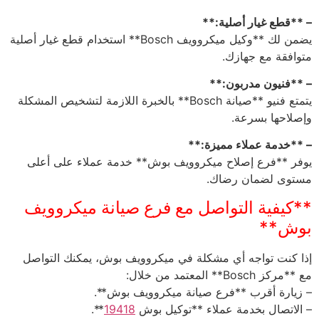
– **قطع غيار أصلية:**
يضمن لك **وكيل ميكروويف Bosch** استخدام قطع غيار أصلية
متوافقة مع جهازك.
– **فنيون مدربون:**
يتمتع فنيو **صيانة Bosch** بالخبرة اللازمة لتشخيص المشكلة
وإصلاحها بسرعة.
– **خدمة عملاء مميزة:**
يوفر **فرع إصلاح ميكروويف بوش** خدمة عملاء على أعلى
مستوى لضمان رضاك.
**كيفية التواصل مع فرع صيانة ميكروويف
بوش**
إذا كنت تواجه أي مشكلة في ميكروويف بوش، يمكنك التواصل
مع **مركز Bosch** المعتمد من خلال:
– زيارة أقرب **فرع صيانة ميكروويف بوش**.
– الاتصال بخدمة عملاء **توكيل بوش
19418
**.