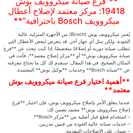
**”فرع صيانة ميكروويف بوش
19418: مركز معتمد لإصلاح أعطال
ميكروويف Bosch باحترافية”**
يُعتبر ميكروويف بوش (Bosch) من الأجهزة المنزلية عالية
الجودة، ولكن مثل أي جهاز آخر، قد يتعرض لبعض الأعطال التي
تتطلب صيانة دورية أو إصلاحًا متخصصًا. إذا كنت تبحث عن **فرع
صيانة ميكروويف بوش** أو **مركز إصلاح معتمد**، فأنت في
المكان الصحيح. في هذا المقال، سنقدم لك كل ما تحتاج معرفته
عن **صيانة Bosch** وخدمات **توكيل بوش** المعتمدة.
**أهمية اختيار فرع صيانة ميكروويف بوش
معتمد**
عندما يتعلق الأمر بإصلاح ميكروويف بوش، فإن اختيار **فرع
إصلاح ميكروويف بوش** معتمد يضمن لك:
– استخدام قطع غيار أصلية من **مركز Bosch**.
– خدمات صيانة عالية الجودة من فنيين مدربين.
– ضمان على الإصلاحات المقدمة.