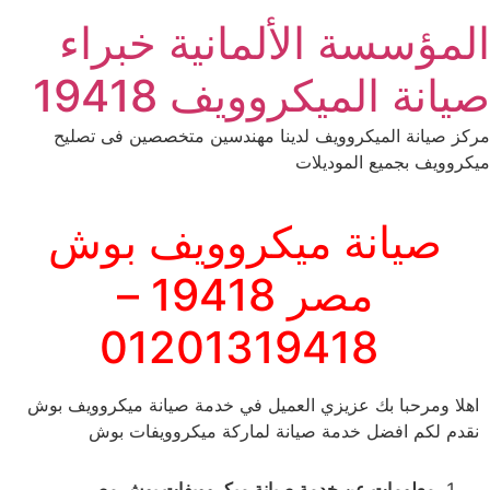
Ski
المؤسسة الألمانية خبراء
t
conten
صيانة الميكروويف 19418
مركز صيانة الميكروويف لدينا مهندسين متخصصين فى تصليح
ميكروويف بجميع الموديلات
صيانة ميكروويف بوش
مصر 19418 –
01201319418
اهلا ومرحبا بك عزيزي العميل في خدمة صيانة ميكروويف بوش
نقدم لكم افضل خدمة صيانة لماركة ميكروويفات بوش
معلومات عن خدمة صيانة ميكروويفات بوش مصر
.