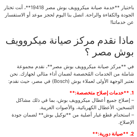
باختيار **خدمة صيانة ميكروويف بوش مصر 19418**، أنت تختار
الجودة والكفاءة والراحة. اتصل بنا اليوم لحجز موعد أو الاستفسار
عن خدماتنا!
ماذا نقدم مركز صيانة ميكروويف
بوش مصر ؟
في **مركز صيانة ميكروويف بوش مصر**، نقدم مجموعة
شاملة من الخدمات المُخصصة لضمان أداء مثالي لجهازك. نحن
نعتبر الوجهة الأولى لعملاء بوش (Bosch) في مصر، حيث نقدم:
1. **خدمات إصلاح متخصصة:**
– إصلاح جميع أعطال ميكروويف بوش، بما في ذلك مشاكل
التسخين، الأعطال الكهربائية، والأصوات الغريبة.
– استخدام قطع غيار أصلية من **توكيل بوش** لضمان جودة
الإصلاح.
2. **صيانة دورية:**