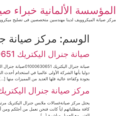
Ski
المؤسسة الألمانية خبراء صيانة 
t
conten
مركز صيانة الميكروويف لدينا مهندسين متخصصين فى تصليح ميكرووي
الوسم:
مركز صيانة جن
صيانة جنرال اليكتريك 01000630651
صيانة جنرال اليكت
دوليا بأنها الشركة الأولى عالميا في استخدام أحدث ا
بجودة وكفاءة عالية فلها العديد من المميزات منها […]
مركز صيانة جنرال اليكتريك
يحتل مركز صيانةغسالات ملابس جنرال اليكتريك مرتبةً
كافة متطلباتهم اياً كانت فنحن نعمل من أجلكم ومن 
الفني مع العميل مباشرة […]