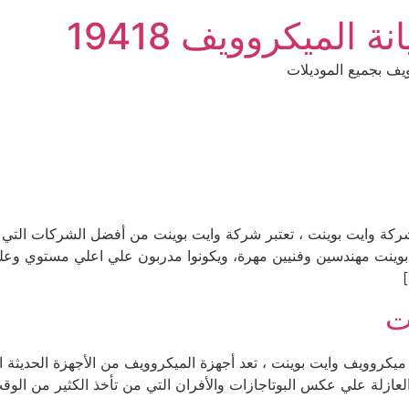
الميكروويف 19418
ف بجميع الموديلات
وايت بوينت 01009555568 مبيعات شركة وايت بوينت ، تعتبر شركة وايت بوينت من أفضل ال
 بوينت مهندسين وفنيين مهرة، ويكونوا مدربون علي اعلي مستوي وعلي
ت
روويف وايت بوينت 01009555568 صيانة ميكروويف وايت بوينت ، تعد أجهزة الميكروويف من 
لعازلة علي عكس البوتاجازات والأفران التي من تأخذ الكثير من ال