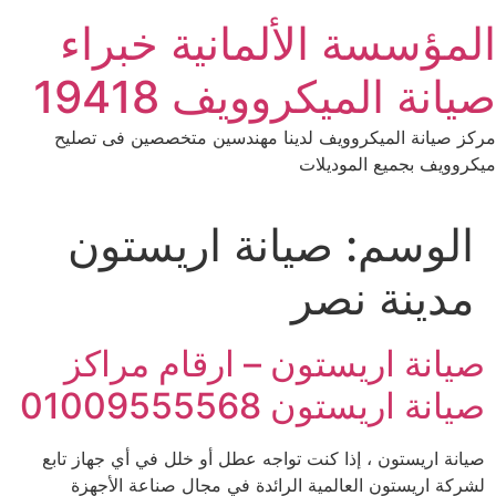
Ski
المؤسسة الألمانية خبراء
t
conten
صيانة الميكروويف 19418
مركز صيانة الميكروويف لدينا مهندسين متخصصين فى تصليح
ميكروويف بجميع الموديلات
الوسم:
صيانة اريستون
مدينة نصر
صيانة اريستون – ارقام مراكز
صيانة اريستون 01009555568
صيانة اريستون ، إذا كنت تواجه عطل أو خلل في أي جهاز تابع
لشركة اريستون العالمية الرائدة في مجال صناعة الأجهزة