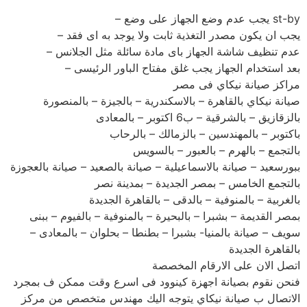
st-by يجب عدم وضع الجهاز على وضع –
يجب ان يكون مصدر التغذية ثابت ولا يوجد به اى فقد –
عدم تنظيف شاشة الجهاز باى مادة سائلة مثل الجلانس –
بعد استخدام الجهاز يجب غلق مفتاح الباور الرئيسى –
مراكز صيانة نيكاي فى مصر
صيانة نيكاي بالقاهرة – بالاسكندرية – بالجيزة – بالمنصورة
بالزقازيق – بالشرقية – ب6 اكتوبر – بالمعادى
باكتوبر – بالمهندسين – بالزمالك – بالرحاب
بالتجمع – بالهرم – بالعبور – بالسويس
ببورسعيد – صيانة بالاسماعيلية – صيانة بالصعيد – صيانة بالعجوزة
بالتجمع الخامس – بمصر الجديدة – بمدينة نصر
بالغربية – بالمنوفية – بالدقى – بالقاهرة الجديدة
بمصر القديمة – بشبرا – بالبحيرة – بالمنوفية – بالفيوم – ببنى
سويف – صيانة بالمنيا- بشبرا – بطنطا – بحلوان – بالمعادى –
بالقاهرة الجديدة
اتصل الان على الارقام المخصصة
فنحن نقوم بصيانة اجهزة كينوود فى اسرع وقت ممكن ف بمجرد
الاتصال ب صيانة نيكاي يتوجه اليك مهندس متخصص من مركز