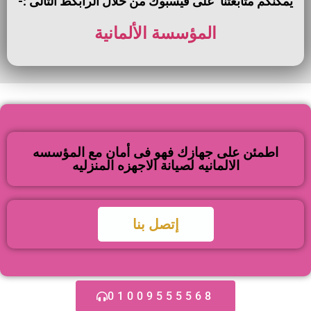
يمكنكم متابعتنا على فيسبوك من خلال الرابكط التالى :-
المؤسسة الألمانية
اطمئن على جهازك فهو فى أمان مع المؤسسه
الالمانيه لصيانة الاجهزه المنزليه
إتصل بنا
01009555568