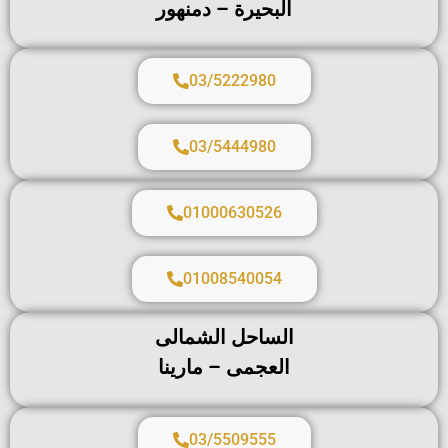
البحيرة – دمنهور
03/5222980
03/5444980
01000630526
01008540054
الساحل الشمالى
العجمى – مارينا
03/5509555