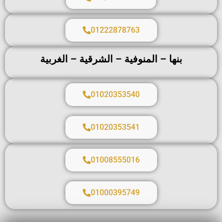
01222878763
بنها – المنوفية – الشرقية – الغربية
01020353540
01020353541
01008555016
01000395749