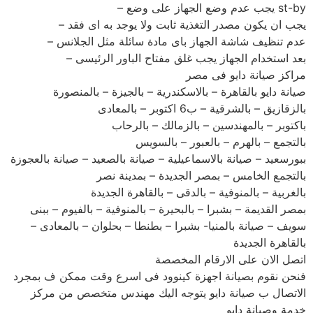
st-by يجب عدم وضع الجهاز على وضع –
يجب ان يكون مصدر التغذية ثابت ولا يوجد به اى فقد –
عدم تنظيف شاشة الجهاز باى مادة سائلة مثل الجلانس –
بعد استخدام الجهاز يجب غلق مفتاح الباور الرئيسى –
مراكز صيانة دايو فى مصر
صيانة دايو بالقاهرة – بالاسكندرية – بالجيزة – بالمنصورة
بالزقازيق – بالشرقية – ب6 اكتوبر – بالمعادى
باكتوبر – بالمهندسين – بالزمالك – بالرحاب
بالتجمع – بالهرم – بالعبور – بالسويس
ببورسعيد – صيانة بالاسماعيلية – صيانة بالصعيد – صيانة بالعجوزة
بالتجمع الخامس – بمصر الجديدة – بمدينة نصر
بالغربية – بالمنوفية – بالدقى – بالقاهرة الجديدة
بمصر القديمة – بشبرا – بالبحيرة – بالمنوفية – بالفيوم – ببنى
سويف – صيانة بالمنيا- بشبرا – بطنطا – بحلوان – بالمعادى –
بالقاهرة الجديدة
اتصل الان على الارقام المخصصة
فنحن نقوم بصيانة اجهزة كينوود فى اسرع وقت ممكن ف بمجرد
الاتصال ب صيانة دايو يتوجه اليك مهندس متخصص من مركز
خدمة وصيانة دايو