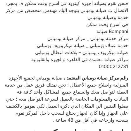
فنحن نقوم بصيانة اجهزة كينوود فى اسرع وقت ممكن ف بمجرد
الاتصال ب صيانة بومباني يتوجه اليك مهندس متخصص من مركز
خدمة وصيانة بومباني
فى اسرع وقت ممكن
Bompani صيانة
مركز خدمة بومباني _ مركز صيانة بومباني
خدمة عملاء بومباني _ صيانة ميكروويف بومباني
صيانة ميكرويف بومباني – بلاغات اعطال بومباني
مراكز صيانة معتمدة في القاهرة والجيزة والقليوبية
01000212731
رقم مركز صيانة بومباني المعتمد ،
صيانة بومباني لجميع الأجهزة
المنزلية واصلاح جميع الأعطال ؛ نجن نمتلك فريق عمل من خدمة
العملة لتواصل معك والسماع جميع المشاكل وأخد كافة فة
البيانات والمعلومات الخاصة بالعميل لسرعة التواصل معه ؛ حتي
يصلوا الفنيين الي المكان الذي ذكره العميل لكي يقوموا بالكشف
علي الجهاز وإذا كان الجهاز يحتاج لسحب داخل المركز نقوم
بسحبه وارجاعه في أقل من 48 ساعة .